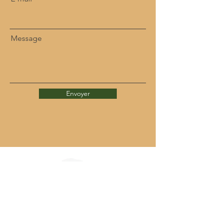
Message
Envoyer
trailnoireroche@gmail.com